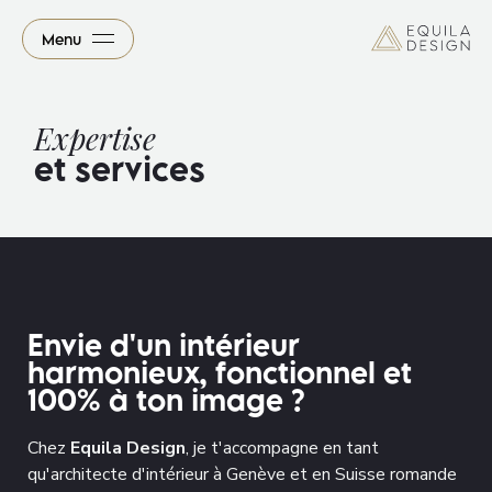
Menu
Expertise
et services
Envie d'un intérieur
harmonieux, fonctionnel et
100% à ton image ?
Chez
Equila Design
, je t'accompagne en tant
qu'architecte d'intérieur à Genève et en Suisse romande