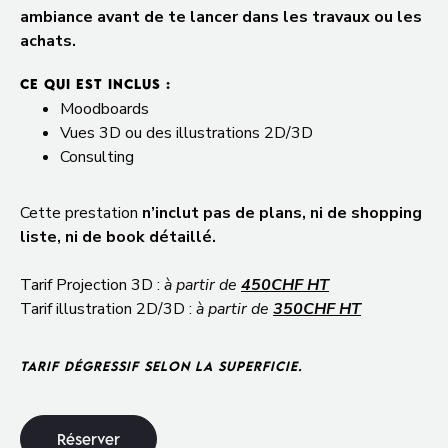
ambiance avant de te lancer dans les travaux ou les
achats.
CE QUI EST INCLUS :
Moodboards
Vues 3D ou des illustrations 2D/3D
Consulting
Cette prestation
n’inclut pas de plans, ni de shopping
liste, ni de book détaillé.
Tarif Projection 3D :
à partir de
450CHF HT
Tarif illustration 2D/3D :
à
partir de
350CHF HT
TARIF DÉGRESSIF SELON LA SUPERFICIE.
R
é
s
e
r
v
e
r